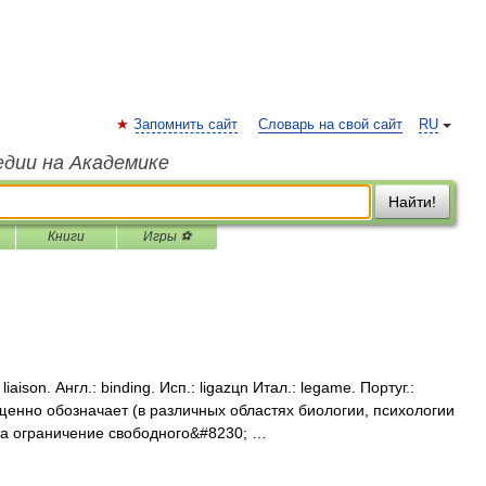
Запомнить сайт
Словарь на свой сайт
RU
едии на Академике
Найти!
Книги
Игры ⚽
aison. Англ.: binding. Исп.: ligazцn Итал.: legame. Португ.:
щенно обозначает (в различных областях биологии, психологии
на ограничение свободного&#8230; …