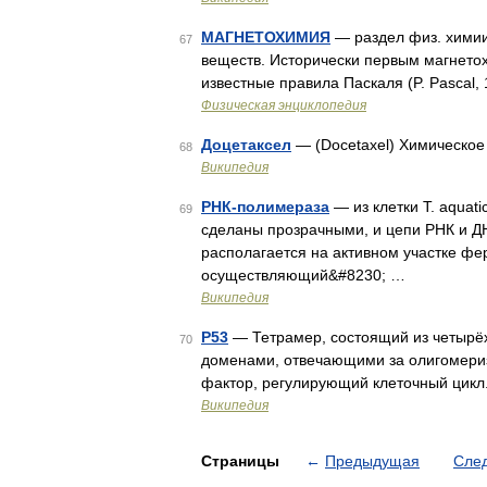
МАГНЕТОХИМИЯ
— раздел физ. химии
67
веществ. Исторически первым магнето
известные правила Паскаля (P. Pascal
Физическая энциклопедия
Доцетаксел
— (Docetaxel) Химическо
68
Википедия
РНК-полимераза
— из клетки T. aquat
69
сделаны прозрачными, и цепи РНК и ДН
располагается на активном участке ф
осуществляющий&#8230; …
Википедия
P53
— Тетрамер, состоящий из четырёх
70
доменами, отвечающими за олигомериза
фактор, регулирующий клеточный цикл
Википедия
Страницы
←
Предыдущая
Сле