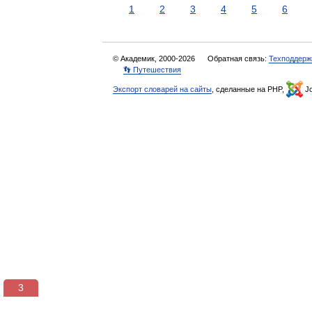
1
2
3
4
5
6
© Академик, 2000-2026
Обратная связь:
Техподдерж
👣 Путешествия
Экспорт словарей на сайты
, сделанные на PHP,
Jo
3