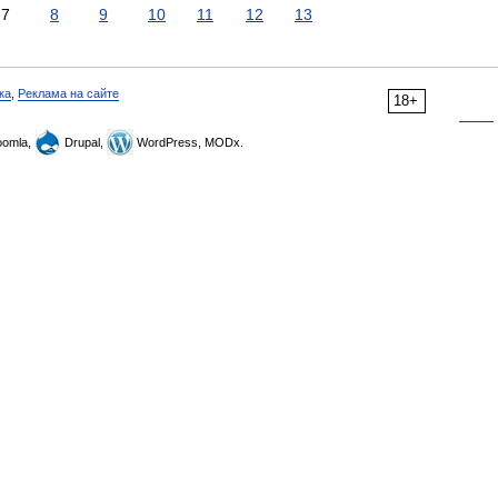
7
8
9
10
11
12
13
ка
,
Реклама на сайте
18+
omla,
Drupal,
WordPress, MODx.