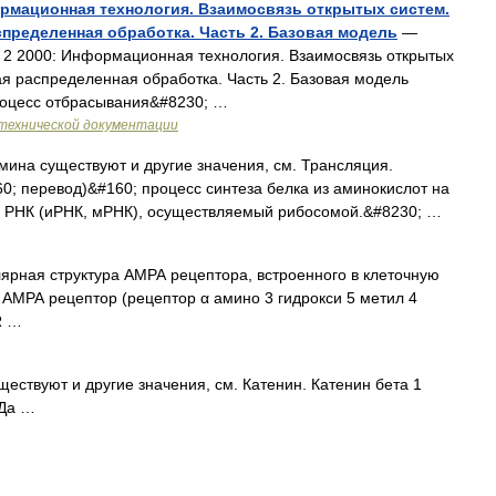
рмационная технология. Взаимосвязь открытых систем.
пределенная обработка. Часть 2. Базовая модель
—
2 2000: Информационная технология. Взаимосвязь открытых
я распределенная обработка. Часть 2. Базовая модель
процесс отбрасывания&#8230; …
технической документации
мина существуют и другие значения, см. Трансляция.
160; перевод)&#160; процесс синтеза белка из аминокислот на
 РНК (иРНК, мРНК), осуществляемый рибосомой.&#8230; …
ярная структура АМРА рецептора, встроенного в клеточную
 АМРА рецептор (рецептор α амино 3 гидрокси 5 метил 4
R …
ествуют и другие значения, см. Катенин. Катенин бета 1
кДа …