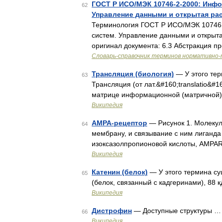
ГОСТ Р ИСО/МЭК 10746-2-2000: Инфо
62
Управление данными и открытая рас
Терминология ГОСТ Р ИСО/МЭК 10746 
систем. Управление данными и открыта
оригинал документа: 6.3 Абстракция 
Словарь-справочник терминов нормативно-
Трансляция (биология)
— У этого тер
63
Трансляция (от лат.&#160;translatio&#
матрице информационной (матричной)
Википедия
AMPA-рецептор
— Рисунок 1. Молекул
64
мембрану, и связывание с ним лиганда
изоксазолпропионовой кислоты, AMPA
Википедия
Катенин (белок)
— У этого термина сущ
65
(белок, связанный с кадгеринами), 88 
Википедия
Дистрофин
— Доступные структуры …
66
Википедия