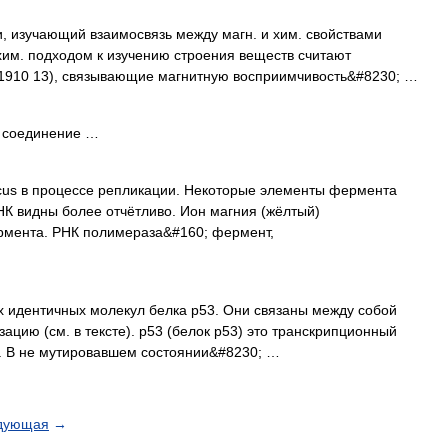
, изучающий взаимосвязь между магн. и хим. свойствами
хим. подходом к изучению строения веществ считают
, 1910 13), связывающие магнитную восприимчивость&#8230; …
е соединение …
icus в процессе репликации. Некоторые элементы фермента
К видны более отчётливо. Ион магния (жёлтый)
ермента. РНК полимераза&#160; фермент,
 идентичных молекул белка p53. Они связаны между собой
цию (см. в тексте). p53 (белок p53) это транскрипционный
. В не мутировавшем состоянии&#8230; …
дующая
→