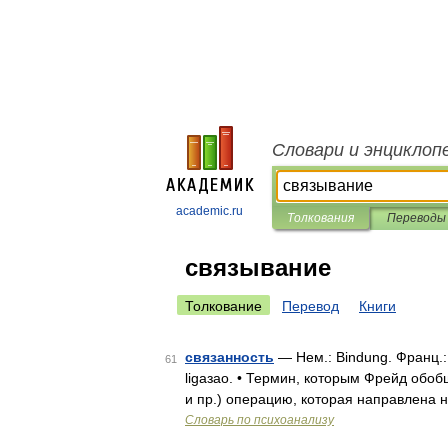
Словари и энциклоп
academic.ru
Толкования
Переводы
связывание
Толкование
Перевод
Книги
связанность
— Нем.: Bindung. Франц.: li
61
ligaзаo. • Термин, которым Фрейд обоб
и пр.) операцию, которая направлена 
Словарь по психоанализу